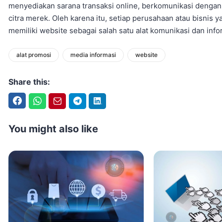
menyediakan sarana transaksi online, berkomunikasi denga
citra merek. Oleh karena itu, setiap perusahaan atau bisnis ya
memiliki website sebagai salah satu alat komunikasi dan infor
alat promosi
media informasi
website
Share this:
Facebook
WhatsApp
Email
Telegram
LinkedIn
You might also like