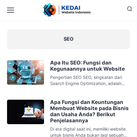
SEO
Apa Itu SEO: Fungsi dan
Kegunaannya untuk Website
Pengertian SEO SEO, singkatan dari
Search Engine Optimization, adalah
serangkaian teknik dan praktik yang
digunakan untuk meningkatkan
peringkat sebuah website di hasil
Apa Fungsi dan Keuntungan
pencarian mesin pencari seperti
Membuat Website pada Bisnis
Google. Tujuan utama SEO adalah
dan Usaha Anda? Berikut
untuk meningkatkan visibilitas website
Penjelasannya
sehingga lebih mudah ditemukan oleh
Di era digital saat ini, memiliki website
calon pengunjung melalui pencarian
untuk bisnis Anda bukan lagi sebuah