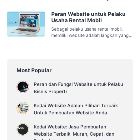
organik, yang pada gilirannya
pilihan, melainkan sebuah keharusan.
meningkatkan jumlah kunjungan ke
Perkembangan teknologi dan penetrasi
Peran Website untuk Pelaku
website tersebut. SEO […]
internet yang semakin luas telah
Usaha Rental Mobil
mengubah perilaku konsumen secara
Sebagai pelaku usaha rental mobil,
signifikan. Konsumen kini lebih banyak
memiliki website adalah langkah yang
melakukan pencarian informasi produk
sangat penting untuk meningkatkan
dan jasa melalui internet sebelum
keberhasilan bisnis. Dalam era digital
membuat keputusan pembelian. Oleh
seperti sekarang ini, hampir semua
karena itu, memiliki website yang
orang mengandalkan internet untuk
informatif dan […]
mencari informasi, termasuk untuk
Most Popular
mencari jasa rental mobil. Dengan
memiliki website, Anda dapat
Peran dan Fungsi Website untuk Pelaku
memperluas jangkauan bisnis Anda,
Bisnis Properti
meningkatkan visibilitas, dan
memperoleh lebih banyak pelanggan
potensial. 1. Meningkatkan […]
Kedai Website Adalah Pilihan Terbaik
Untuk Pembuatan Website Anda
Kedai Website: Jasa Pembuatan
Website Terbaik, Murah, Cepat, dan