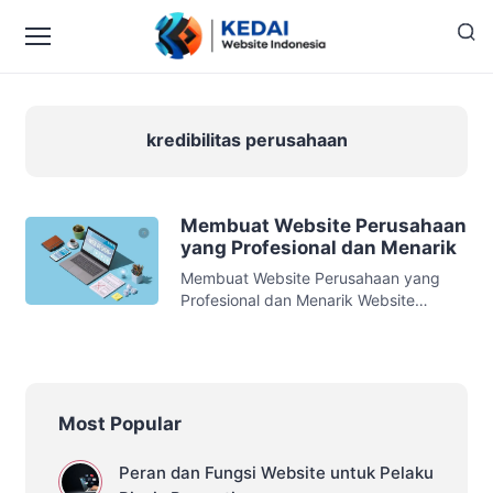
kredibilitas perusahaan
Membuat Website Perusahaan
yang Profesional dan Menarik
Membuat Website Perusahaan yang
Profesional dan Menarik Website
perusahaan dan company profile
adalah hal yang sangat penting dalam
era digital saat ini. Dengan memiliki
website yang profesional dan menarik,
perusahaan dapat meningkatkan citra
Most Popular
dan kepercayaan dari pelanggan dan
mitra bisnis. Manfaat memiliki website
Peran dan Fungsi Website untuk Pelaku
perusahaan Website perusahaan dapat